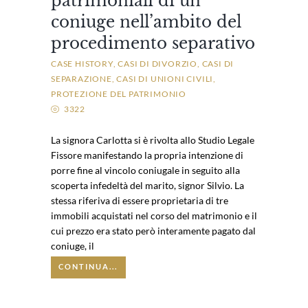
patrimoniali di un
coniuge nell’ambito del
procedimento separativo
CASE HISTORY
CASI DI DIVORZIO
CASI DI
SEPARAZIONE
CASI DI UNIONI CIVILI
PROTEZIONE DEL PATRIMONIO
3322
La signora Carlotta si è rivolta allo Studio Legale
Fissore manifestando la propria intenzione di
porre fine al vincolo coniugale in seguito alla
scoperta infedeltà del marito, signor Silvio. La
stessa riferiva di essere proprietaria di tre
immobili acquistati nel corso del matrimonio e il
cui prezzo era stato però interamente pagato dal
coniuge, il
CONTINUA...