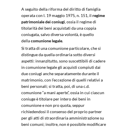
A seguito della riforma del diritto di famiglia
operata con l. 19 maggio 1975, n. 151, il
regime
patrimoniale dei coniugi
, ossia il regime di
titolarità dei beni acquistati da una coppia
coniugata, salvo diversa volontà, è quello
della
comunione legale
.
Si tratta di una comunione particolare, che si
distingue da quella ordinaria sotto diversi
aspetti: innanzitutto, sono suscettibili di cadere
in comunione legale gli acquisti compiuti dai
due coniugi anche separatamente durante il
matrimonio, con l’eccezione di quelli relativi a
beni personali; si tratta, poi, di una c.d.
comunione “a mani aperte”, ossia in cui ciascun
coniuge è titolare per intero dei beni in
comunione e non pro quota, seppur
richiedendosi il consenso del proprio partner
per gli atti di straordinaria amministrazione su
beni comuni; inoltre, non è possibile modificare