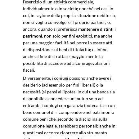
l’esercizio di un attività commerciale,
individualmente o in società; nonché nei casi in
cui, in ragione della propria situazione debitoria,
non si voglia coinvolgere il proprio partner; o,
ancora, quando si preferisca
mantenere distinti i
patrimoni
, non solo per fini egoistici, ma anche
per una maggior facilità nel porre in essere atti
di disposizione sui beni di titolarità; o, infine,
anche al fine di sfruttare maggiormente la
possibilità di accedere ad alcune agevolazioni
fiscali.
Diversamente, i coniugi possono anche avere il
desiderio (ad esempio per fini liberali) o la
necessità (si pensi all’ipotesi in cui una banca sia
disponibile a concedere un mutuo solo ad
entrambi i coniugi con garanzia ipotecaria su un
bene comune) di ricomprendere nel patrimonio
comune beni che, secondo la disciplina sulla
comunione legale, sarebbero personali; anche in
questi casi occorre ricorrere allo strumento