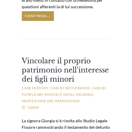
erano messi in contatto con la medesima per
questioni afferenti la di lui successione.
CONTINUA...
Vincolare il proprio
patrimonio nell’interesse
dei figli minori
CASE HISTORY
CASI DI SUCCESSIONI
CASI DI
TUTELA DEI MINORI E DEGLI INCAPACI
PROTEZIONE DEL PATRIMONIO
10300
La signora Giorgia si è rivolta allo Studio Legale
Fissore rammostrando il testamento del defunto