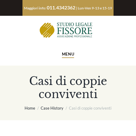
011.4342362
Maggiori info:
| Lun-Ven 9-13 e 15-19
MENU
Casi di coppie
conviventi
Home
Case History
Casi di coppie conviventi