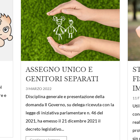
ASSEGNO UNICO E
S
GENITORI SEPARATI
F
l
I
3 MARZO 2022
re e
Disciplina generale e presentazione della
11 
domanda Il Governo, su delega ricevuta con la
Uti
legge di iniziativa parlamentare n. 46 del
con
2021, ha emesso il 21 dicembre 2021 il
real
decreto legislativo...
pro
sin
Continua a leggere...