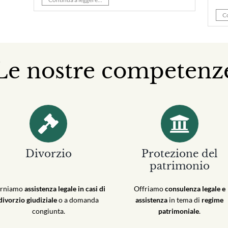
Co
Le nostre competenz
Divorzio
Protezione del
patrimonio
rniamo
assistenza legale in casi di
Offriamo
consulenza legale e
divorzio giudiziale
o a domanda
assistenza
in tema di
regime
congiunta.
patrimoniale
.