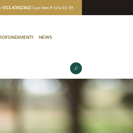
011.4342362
o:
| Lun-Ven 9-13 e 15-19
ROFONDIMENTI
NEWS