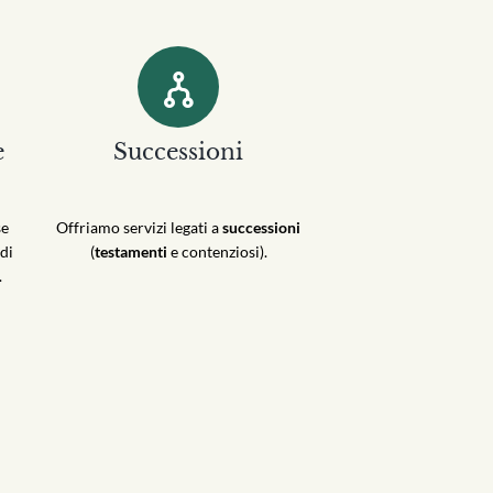
e
Successioni
se
Offriamo servizi legati a
successioni
di
(
testamenti
e contenziosi).
.