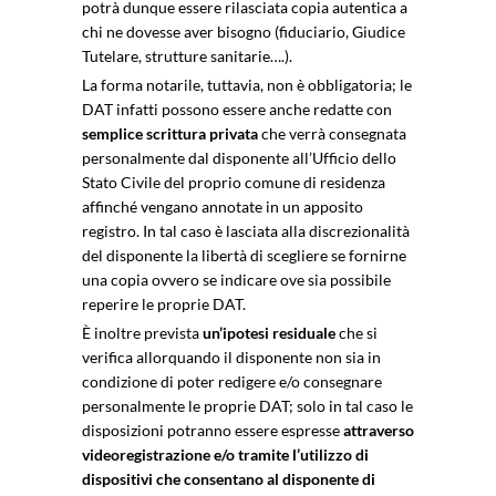
potrà dunque essere rilasciata copia autentica a
chi ne dovesse aver bisogno (fiduciario, Giudice
Tutelare, strutture sanitarie….).
La forma notarile, tuttavia, non è obbligatoria; le
DAT infatti possono essere anche redatte con
semplice scrittura privata
che verrà consegnata
personalmente dal disponente all’Ufficio dello
Stato Civile del proprio comune di residenza
affinché vengano annotate in un apposito
registro. In tal caso è lasciata alla discrezionalità
del disponente la libertà di scegliere se fornirne
una copia ovvero se indicare ove sia possibile
reperire le proprie DAT.
È inoltre prevista
un’ipotesi residuale
che si
verifica allorquando il disponente non sia in
condizione di poter redigere e/o consegnare
personalmente le proprie DAT; solo in tal caso le
disposizioni potranno essere espresse
attraverso
videoregistrazione e/o tramite l’utilizzo di
dispositivi che consentano al disponente di