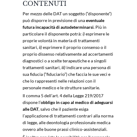
CONTENUTI
Per mezzo delle DAT un soggetto (“disponente”)
può disporre in previsione di una
eventuale
futura incapacità di autodeterminarsi
. Più in
particolare il disponente potrà:
i)
esprimere le
proprie volontà in materia di trattamenti
sanitari,
ii)
esprimere il proprio consenso o il
proprio dissenso relativamente ad accertamenti
diagnostici o a scelte terapeutiche e a singoli
trattamenti sanitari,
iii)
indicare una persona di
sua fiducia (“fiduciario”) che faccia le sue veci e
che lo rappresenti nelle relazioni con il
personale medico e le strutture sanitarie.
Il comma 5 dell’art. 4 della Legge 219/2017
dispone l’
obbligo in capo al medico di adeguarsi
alle DAT
, salvo che il paziente esiga
l’applicazione di trattamenti contrari alla norma
di legge, alle deontologia professionale medica
ovvero alle buone prassi clinico-assistenziali.