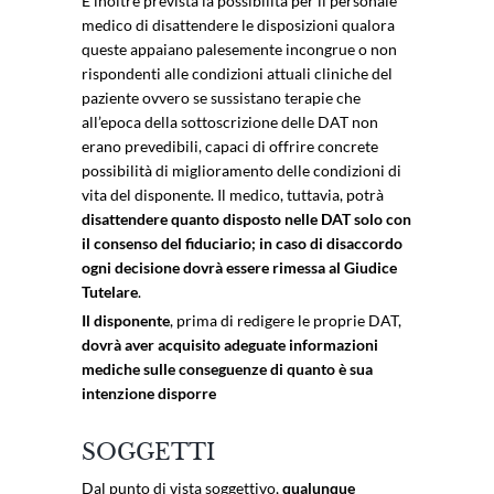
È inoltre prevista la possibilità per il personale
medico di disattendere le disposizioni qualora
queste appaiano palesemente incongrue o non
rispondenti alle condizioni attuali cliniche del
paziente ovvero se sussistano terapie che
all’epoca della sottoscrizione delle DAT non
erano prevedibili, capaci di offrire concrete
possibilità di miglioramento delle condizioni di
vita del disponente. Il medico, tuttavia, potrà
disattendere quanto disposto nelle DAT solo con
il consenso del fiduciario; in caso di disaccordo
ogni decisione dovrà essere rimessa al Giudice
Tutelare
.
Il disponente
, prima di redigere le proprie DAT,
dovrà aver acquisito adeguate informazioni
mediche sulle conseguenze di quanto è sua
intenzione disporre
SOGGETTI
Dal punto di vista soggettivo,
qualunque