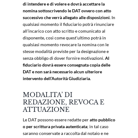
di intendere e di volere e dovrà accettare la
nomina sottoscrivendo le DAT ovvero con atto
successivo che verrà allegato alle disposizioni
. In
qualsiasi momento il fiduciario potrà rinunciare
all’incarico con atto scritto e comunicato al
disponente, così come quest’ultimo potrà in
qualsiasi momento revocare la nomina con le
stesse modalità previste per la designazione e
senza obbligo di dover fornire motivazioni.
Al
fiduciario dovrà essere consegnata copia delle
DAT e non sarà necessario alcun ulteriore
intervento dell’Autorità Giudiziaria
.
MODALITA’ DI
REDAZIONE, REVOCA E
ATTUAZIONE
Le DAT possono essere redatte per
atto pubblico
o per scrittura privata autenticata
; in tal caso
saranno conservate a raccolta dal notaio e ne