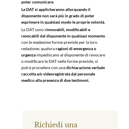
poter comunicare
.
Le DAT si applicheranno allorquando il
disponente non sarà più in grado di poter
esprimere in qualsiasi modo le proprie volontà
.
Le DAT sono
rinnovabili, modificabili e
revocabili dal disponente in qualsiasi momento
con le medesime forme previste per la loro
redazione; qualora
ragioni di emergenza o
urgenza
impediscano al disponente di revocare
o modificare le DAT nelle forme previste, si
potrà procedere con una
dichiarazione verbale
raccolta e/o videoregistrata dal personale
medico alla presenza di due testimoni.
Richiedi una