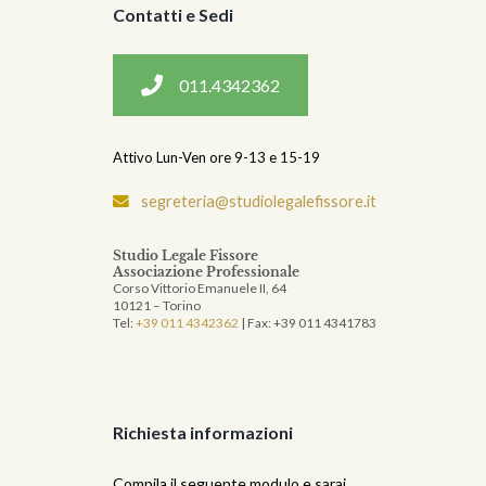
Contatti e Sedi
011.4342362
Attivo Lun-Ven ore 9-13 e 15-19
segreteria@studiolegalefissore.it
Studio Legale Fissore
Associazione Professionale
Corso Vittorio Emanuele II, 64
10121 – Torino
Tel:
+39 011 4342362
| Fax: +39 011 4341783
Richiesta informazioni
Compila il seguente modulo e sarai