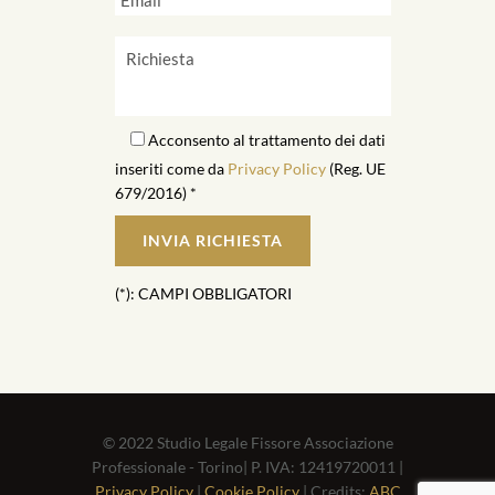
Acconsento al trattamento dei dati
inseriti come da
Privacy Policy
(Reg. UE
679/2016) *
(*): CAMPI OBBLIGATORI
© 2022 Studio Legale Fissore Associazione
Professionale - Torino| P. IVA: 12419720011 |
Privacy Policy
|
Cookie Policy
| Credits:
ABC