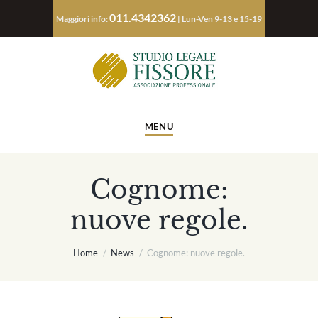
011.4342362
Maggiori info:
| Lun-Ven 9-13 e 15-19
MENU
Cognome:
nuove regole.
Home
News
Cognome: nuove regole.